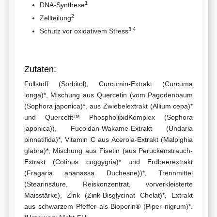
1
DNA-Synthese
2
Zellteilung
3
,
4
Schutz vor oxidativem Stress
Zutaten:
Füllstoff (Sorbitol), Curcumin-Extrakt (Curcuma
longa)*, Mischung aus Quercetin (vom Pagodenbaum
(Sophora japonica)*, aus Zwiebelextrakt (Allium cepa)*
und Quercefit™ PhospholipidKomplex (Sophora
japonica)), Fucoidan‑Wakame-Extrakt (Undaria
pinnatifida)*, Vitamin C aus Acerola-Extrakt (Malpighia
glabra)*, Mischung aus Fisetin (aus Perückenstrauch-
Extrakt (Cotinus coggygria)* und Erdbeerextrakt
(Fragaria ananassa Duchesne))*, Trennmittel
(Stearinsäure, Reiskonzentrat, vorverkleisterte
Maisstärke), Zink (Zink-Bisglycinat Chelat)*, Extrakt
aus schwarzem Pfeffer als Bioperin® (Piper nigrum)*.