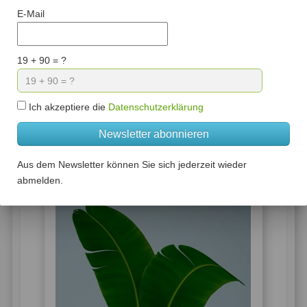
(Vorzugspreis)
E-Mail
Hochwertigstes Omega 3 in Kapselform
Verkaufspreis:
422,00 €
19 + 90 = ?
inkl. MwSt. zzgl.
Versandkosten
USt.-Betrag:
27,61 €
Ich akzeptiere die
Datenschutzerklärung
Menge:
Newsletter abonnieren
In den Warenkorb
Aus dem Newsletter können Sie sich jederzeit wieder
abmelden.