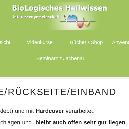
sicht
Videokurse
Bücher / Shop
Anwend
Seminarort Jachenau
E/RÜCKSEITE/EINBAND
klebt) und mit
Hardcover
verarbeitet.
ufschlagen und
bleibt auch offen sehr gut liegen
,