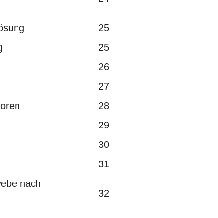
ösung
25
g
25
26
27
oren
28
29
30
31
webe nach
32