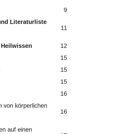
9
nd Literaturliste
11
 Heilwissen
12
15
e
15
15
16
 von körperlichen
16
n auf einen