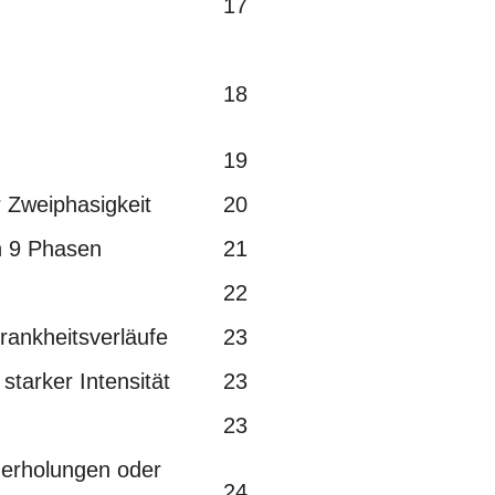
17
18
19
Zweiphasigkeit
20
 9 Phasen
21
22
ankheitsverläufe
23
rker Intensität
23
23
rholungen oder
24