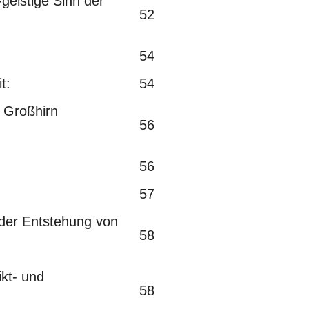
eistige Sinn der
52
54
t:
54
 Großhirn
56
56
57
er Entstehung von
58
t- und
58