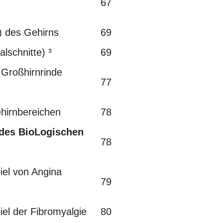
67
 des Gehirns
69
schnitte) ³
69
roßhirnrinde
77
hirnbereichen
78
 des BioLogischen
78
el von Angina
79
l der Fibromyalgie
80